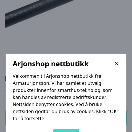
Arjonshop nettbutikk
Velkommen til Arjonshop nettbutikk fra
Rør rette lengder 5 meter
Armaturjonsson. Vi har samlet et utvalg
Kat-nr. 4600.016
produkter innenfor smarthus-teknologi som
NRF-nr. 512 15 03
kan handles av registrerte bedriftskunder.
Nettsiden benytter cookies. Ved å bruke
nettsiden godtar du bruk av cookies.
Klikk "OK"
Logg inn
for å fortsette.