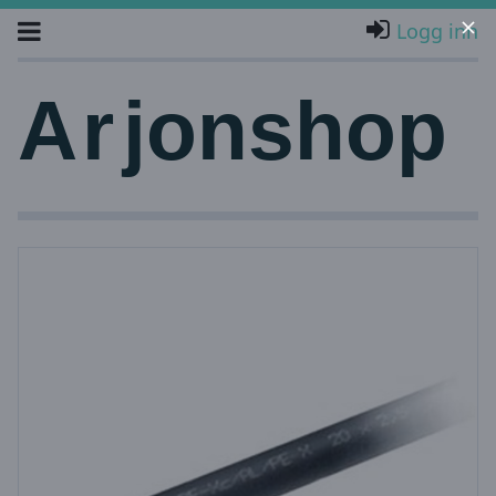
Logg inn
A
r
jonshop