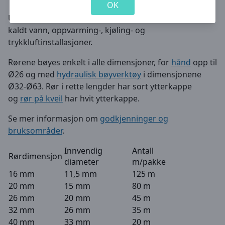
OK
Universalsystem av alupex for blant annet varmt og
kaldt vann, oppvarming-, kjøling- og
trykkluftinstallasjoner.
Rørene bøyes enkelt i alle dimensjoner, for
hånd
opp til
Ø26 og med
hydraulisk bøyverktøy
i dimensjonene
Ø32-Ø63. Rør i rette lengder har sort ytterkappe
og
rør på kveil
har hvit ytterkappe.
Se mer informasjon om
godkjenninger og
bruksområder
.
Innvendig
Antall
Rørdimensjon
diameter
m/pakke
16 mm
11,5 mm
125 m
20 mm
15 mm
80 m
26 mm
20 mm
45 m
32 mm
26 mm
35 m
40 mm
33 mm
20 m