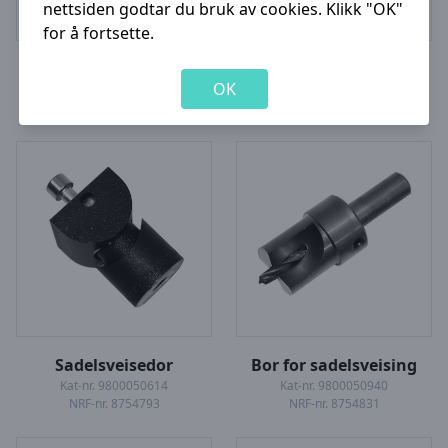
nettsiden godtar du bruk av cookies.
Klikk "OK"
for å fortsette.
Sveiseapparat
Sveisedor
OK
Kat-nr. 9800050336
Kat-nr. 9800050206
NRF-nr. 8754777
NRF-nr. 8754781
Sadelsveisedor
Bor for sadelsveising
Kat-nr. 9800050614
Kat-nr. 9800050940
NRF-nr. 8754793
NRF-nr. 8754831