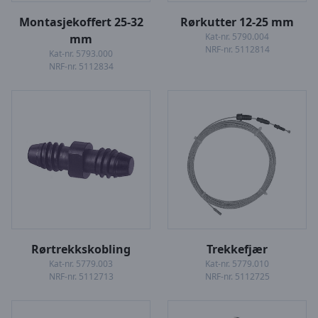
Montasjekoffert 25-32
Rørkutter 12-25 mm
Kat-nr. 5790.004
mm
NRF-nr. 5112814
Kat-nr. 5793.000
NRF-nr. 5112834
Rørtrekkskobling
Trekkefjær
Kat-nr. 5779.003
Kat-nr. 5779.010
NRF-nr. 5112713
NRF-nr. 5112725