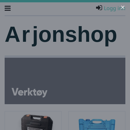
Logg inn
A
r
jonshop
Verktøy