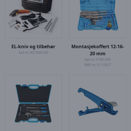
EL-kniv og tilbehør
Montasjekoffert 12-16-
Kat-nr. 407300100
20 mm
Kat-nr. 5790.090
NRF-nr. 5112827