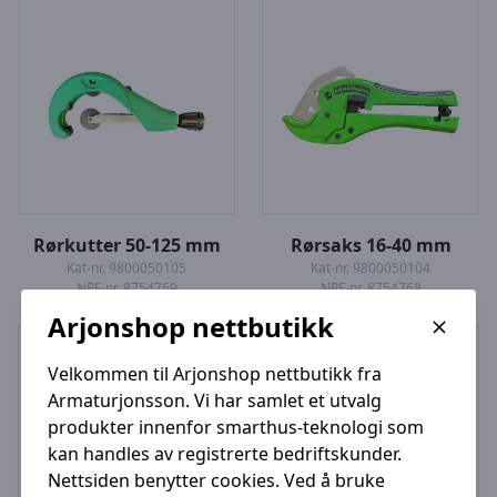
Rørkutter 50-125 mm
Rørsaks 16-40 mm
Kat-nr. 9800050105
Kat-nr. 9800050104
NRF-nr. 8754769
NRF-nr. 8754768
Arjonshop nettbutikk
Velkommen til Arjonshop nettbutikk fra
Armaturjonsson. Vi har samlet et utvalg
produkter innenfor smarthus-teknologi som
kan handles av registrerte bedriftskunder.
Nettsiden benytter cookies. Ved å bruke