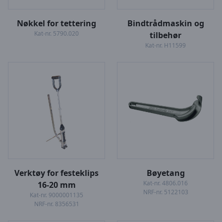
Nøkkel for tettering
Bindtrådmaskin og
Kat-nr. 5790.020
tilbehør
Kat-nr. H11599
Verktøy for festeklips
Bøyetang
Kat-nr. 4806.016
16-20 mm
NRF-nr. 5122103
Kat-nr. 9000001135
NRF-nr. 8356531